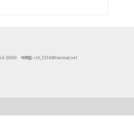
54-9689
이메일:
rch_1234@hanmail.net